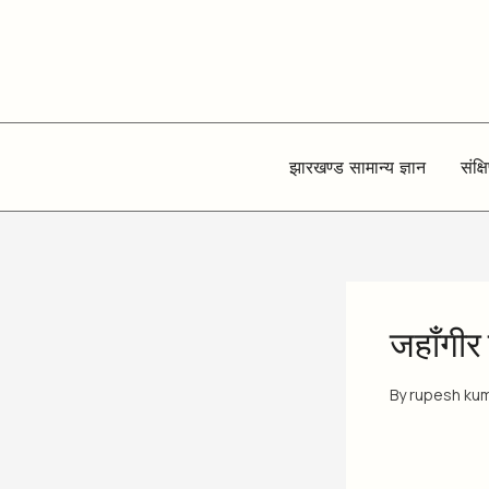
Skip
to
content
झारखण्ड सामान्य ज्ञान
संक्ष
जहाँगीर क
By
rupesh ku