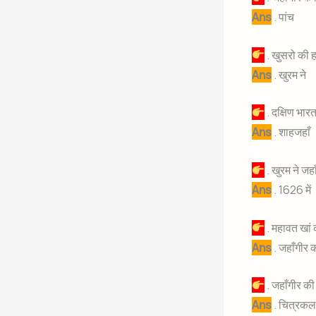
Ans
. पांच
. खुसरो की 
Ans
. खुरम ने
. दक्षिण भा
Ans
. शाहजहाँ
. खुरम ने जहा
Ans
. 1626 में
. महावत खां
Ans
. जहाँगीर 
. जहाँगीर की
Ans
. चित्रकला