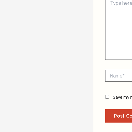
here..
Name*
Save my n