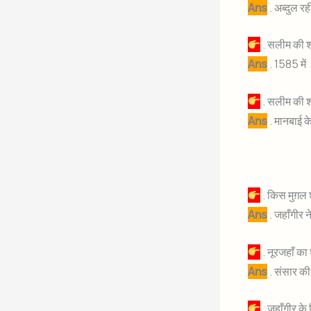
Ans
. अब्दुल र
. सलीम की श
Ans
. 1585 में
. सलीम की श
Ans
. मानबाई क
. किस मुग़ल 
Ans
. जहाँगीर न
. नूरजहाँ का 
Ans
. संसार क
. जहाँगीर के 