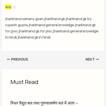
Ans
. c
jharkhand samany gyan,jharkhand gk,jharkhand gk by
rupesh gupta,jharkhand general knowldge,jharkhand gk
for jpsc,jharkhand gk for jssc,jharkhand general knowldge
in hindi,jharkhand gk in hindi,
PREVIOUS
NEXT
Must Read
स्थिर वैद्युत बल तथा गुरुत्वाकर्षण बल में अंतर –