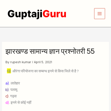
Skip
to
content
झारखण्ड सामान्य ज्ञान प्रश्नोतरी 55
By
rupesh kumar
/
April 5, 2021
Q)
. औरंगा परियोजना का सम्बन्ध इनमे से किस जिले से है ?
a)
. लातेहार
b)
. पलामू
c)
. गढ़वा
d)
. इनमे से कोई नहीं