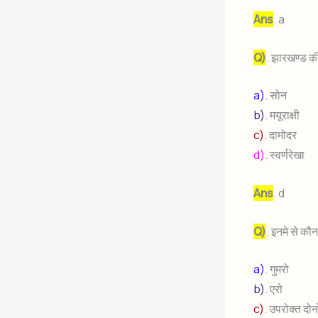
Ans
. a
Q)
. झारखण्ड की
a)
. सोन
b)
. मयूराक्षी
c)
. दामोदर
d)
. स्वर्णरेखा
Ans
. d
Q)
. इनमे से कौ
a)
. गुमरो
b)
. एरो
c)
. उपरोक्त दोन