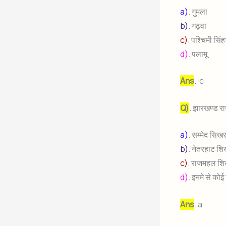
a)
. गुमला
b)
. गढ़वा
c)
. पश्चिमी सिं
d)
. पलामू
Ans
. c
Q)
. झारखण्ड रा
a)
. सम्मेद सिख
b)
. नेतरहाट श
c)
. राजमहल श
d)
. इनमे से कोई
Ans
. a