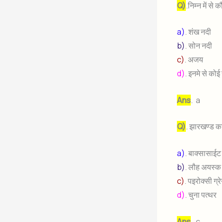
Q)
.निम्न में से
a)
. शंख नदी
b)
. सोन नदी
c)
. अजय
d)
. इनमे से कोई
Ans
. a
Q)
. झारखण्ड का
a)
. बाक्सासाई
b)
. लौह अयस्
c)
. पइरोक्सी ग्
d)
. चुना पत्थर
Ans
. c