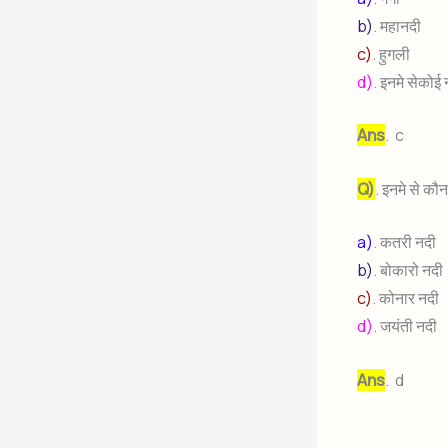
b)
. महानदी
c)
. हुगली
d)
. इनमे सेकोई 
Ans
. c
Q)
. इनमे से कौ
a)
. कतरी नदी
b)
. बोकारो नदी
c)
. कोनार नदी
d)
. जयंती नदी
Ans
. d