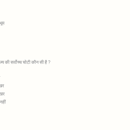
हभूम
ज्य की सर्वोच्च चोटी कौन सी है ?
र
िखर
िखर
 नहीं