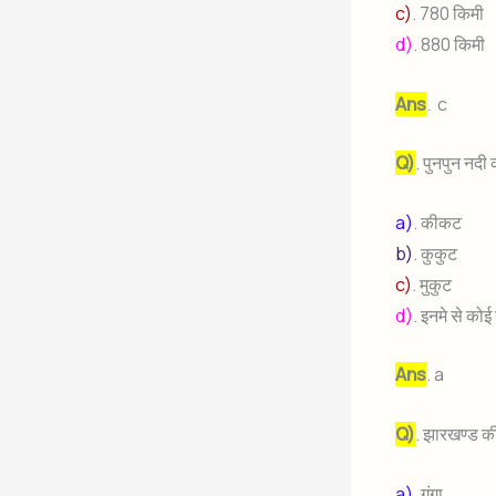
c)
. 780 किमी
d)
. 880 किमी
Ans
. c
Q)
. पुनपुन नदी
a)
. कीकट
b)
. कुकुट
c)
. मुकुट
d)
. इनमे से कोई
Ans
. a
Q)
. झारखण्ड की
a)
. गंगा