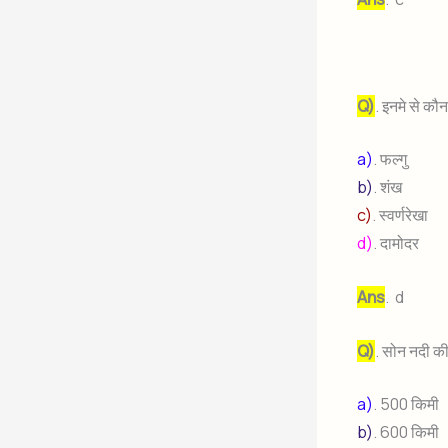
Q)
. इनमे से कौ
a)
. फल्गु
b)
. शंख
c)
. स्वर्णरेखा
d)
. दामोदर
Ans
. d
Q)
. सोन नदी क
a)
. 500 किमी
b)
. 600 किमी