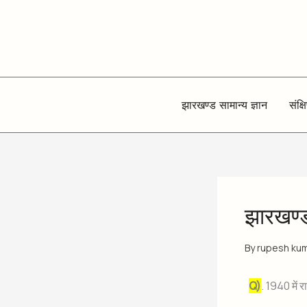
Skip
to
content
झारखण्ड सामान्य ज्ञान
संक्ष
झारखण्ड 
By
rupesh ku
Q)
. 1940 में र