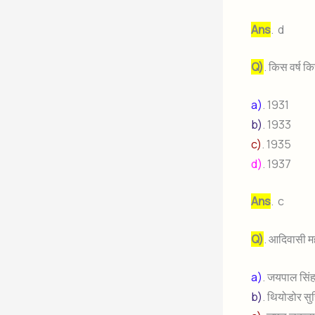
Ans
. d
Q)
. किस वर्ष क
a)
. 1931
b)
. 1933
c)
. 1935
d)
. 1937
Ans
. c
Q)
. आदिवासी मह
a)
. जयपाल सिं
b)
. थियोडोर सु