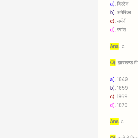
a)
. ब्रिटेन
b)
. अमेरिका
c)
. जर्मनी
d)
. फ़्रांस
Ans
. c
Q)
. झारखण्ड मे
a)
. 1849
b)
. 1859
c)
. 1869
d)
. 1879
Ans
. c