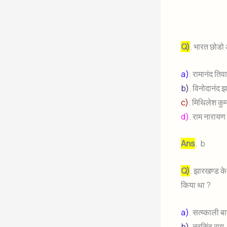
Q)
. भारत छोडो आ
a)
. रामानंद तिव
b)
. विनोदानंद 
c)
. मिथिलेश कुम
d)
. राम नारायण
Ans
. b
Q)
. झारखण्ड के
किया था ?
a)
. सत्य्काली बा
b)
. नरसिंह राय