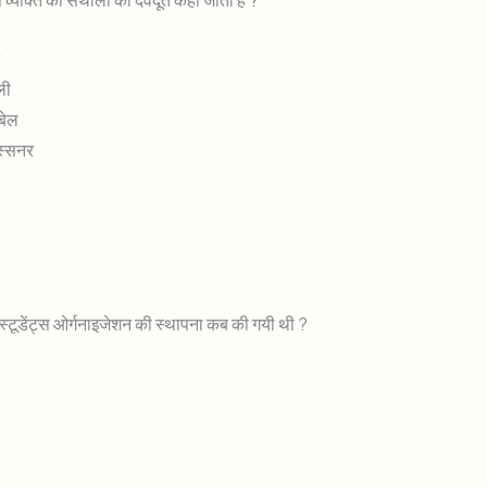
स व्यक्ति को संथालो का देवदूत कहा जाता है ?
न
टली
पबेल
ास्सनर
 स्टूडेंट्स ओर्गनाइजेशन की स्थापना कब की गयी थी ?