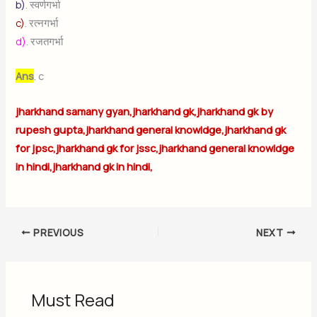
b)
. स्वर्णगर्भा
c)
. रत्नगर्भा
d)
. रजतगर्भा
Ans
. c
jharkhand samany gyan,jharkhand gk,jharkhand gk by
rupesh gupta,jharkhand general knowldge,jharkhand gk
for jpsc,jharkhand gk for jssc,jharkhand general knowldge
in hindi,jharkhand gk in hindi,
PREVIOUS
NEXT
Must Read