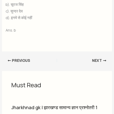
b). सूरज सिंह
c). सुन्दर देव
d). इनमे से कोई नहीं
Ans. b
PREVIOUS
NEXT
Must Read
Jharkhnad gk | झारखण्ड सामान्य ज्ञान प्रश्नोतरी 1