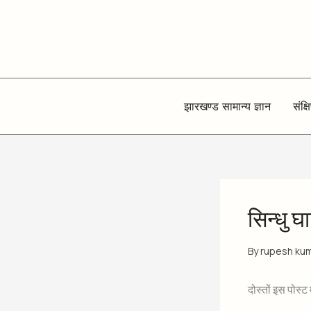
Skip
to
content
झारखण्ड सामान्य ज्ञान
संक्ष
सिन्धु घ
By
rupesh ku
दोस्तों इस पोस्ट म