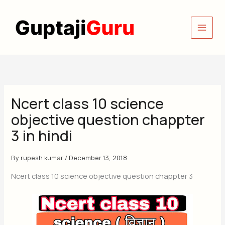
Skip
to
content
Ncert class 10 science
objective question chappter
3 in hindi
By
rupesh kumar
/
December 13, 2018
Ncert class 10 science objective question chappter 3